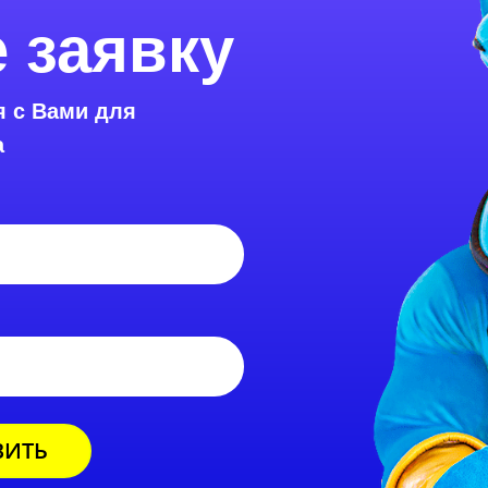
 заявку
я с Вами для
а
ВИТЬ