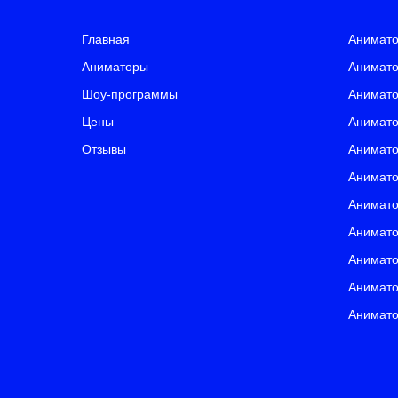
Главная
Анимато
Аниматоры
Анимато
Шоу-программы
Анимато
Цены
Анимато
Отзывы
Анимато
Анимато
Анимато
Анимато
Анимато
Анимато
Анимато