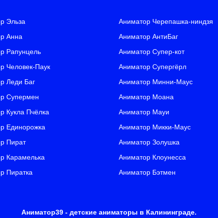
р Эльза
Аниматор Черепашка-ниндзя
р Анна
Аниматор АнтиБаг
р Рапунцель
Аниматор Супер-кот
р Человек-Паук
Аниматор Супергёрл
р Леди Баг
Аниматор Минни-Маус
р Супермен
Аниматор Моана
р Кукла Пчёлка
Аниматор Мауи
р Единорожка
Аниматор Микки-Маус
р Пират
Аниматор Золушка
р Карамелька
Аниматор Клоунесса
р Пиратка
Аниматор Бэтмен
Аниматор39 - детские аниматоры в Калининграде.