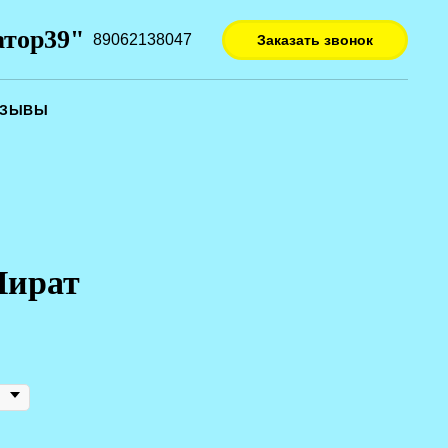
атор39"
89062138047
Заказать звонок
ТЗЫВЫ
Пират